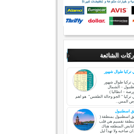
كات الشائعة
تركيا طوال شهور
تركيا طوال شهور
طنبول – الشمال
رصة – انطاليا )
ركيا ” الجو وحالة الطقس” هو اهم
ص المس...
ق اسطنبول
ق اسطنبول بمنطقة (
نطقة تقسيم هي قلب
نابض المنطقه هناك
ان صاخبه ولا تهدأ ليل