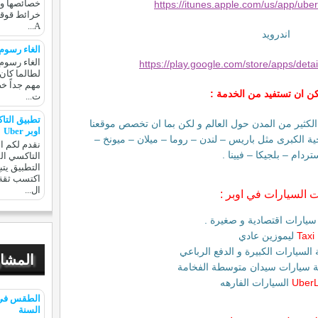
خصائصها وع
https://itunes.apple.com/us/app/ub
A...
اندرويد
الغاء رسوم 
الغاء رسوم 
https://play.google.com/store/apps/det
لطالما كان
مهم جداً خ
كن ان تستفيد من الخدمة :
ت...
تطبيق التا
لكثير من المدن حول العالم و لكن بما ان تخصص موقعنا
اوبر Uber
ة الكبرى مثل باريس – لندن – روما – ميلان – ميونخ –
نقدم لكم ا
ردام – بلجيكا – فيينا .
التطبيق يتب
اكتسب ثقة 
ال...
ت السيارات في اوبر :
يارات اقتصادية و صغيرة .
Taxi
ليموزين عادي
السيارات الكبيرة و الدفع الرباعي
المشار
 سيارات سيدان متوسطة الفخامة
Uber
السيارات الفارهه
الطقس في 
السنة