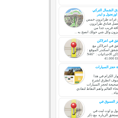
ق الشمال التركي
اوزنجول و ايدر
و غراند طرابزون خمس
فضل فنادق طرابزون
فة قريب جدا من
زون وكل شي حولك انصح به ...
 في انترلاكن
 في انترلاكن مع
 شقق اسكندر الموقع :
وسط انترلاكن الاحداثيات : N46°
41.000 E
 حجز السيارات
ار الكرام في هذا
وف اتطرق لشرح
صحيحة لحجز السيارات
اء العالم واهم النقاط لتفادي
ء...
ز التسوق في
ل 12 مول و اوت ليت في
تحق الزياره مع ذكر