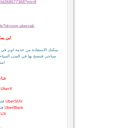
er/id368677368?mt=8
ails?id=com.ubercab
اين يم
يمكنك الاستفادة من خدمة اوبر في ا
سياحي فننصح بها في المدن السياحي
امست
فئا
UberX
س
UberSUV
فئة 
UberBlack
فئة
LUX