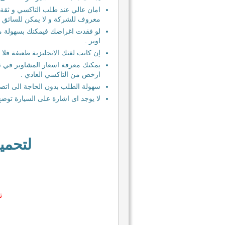
امان عالي عند طلب التاكسي و ثقة
معروف للشركة و لا يمكن للسائق ان
لو فقدت اغراضك فيمكنك بسهولة 
اوبر .
إن كانت لغتك الانجليزية ظعيفة فل
يمكنك معرفة اسعار المشاوير في تط
ارخص من التاكسي العادي .
سهولة الطلب بدون الحاجة الى اتصا
لا يوجد اى اشارة على السيارة توض
لتحميل
ت