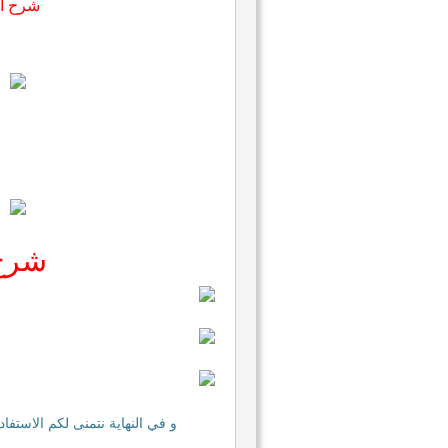
شرح ال
شرح 
و في النهاية نتمنى لكم الاستفا