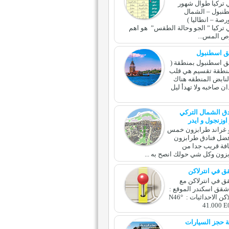
تركيا طوال شهور
طنبول – الشمال
رصة – انطاليا )
ركيا ” الجو وحالة الطقس” هو اهم
ص المس...
ق اسطنبول
ق اسطنبول بمنطقة (
نطقة تقسيم هي قلب
نابض المنطقه هناك
ان صاخبه ولا تهدأ ليل
ق الشمال التركي
اوزنجول و ايدر
و غراند طرابزون خمس
فضل فنادق طرابزون
فة قريب جدا من
زون وكل شي حولك انصح به ...
 في انترلاكن
 في انترلاكن مع
 شقق اسكندر الموقع :
وسط انترلاكن الاحداثيات : N46°
41.000 E
 حجز السيارات