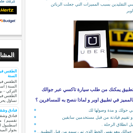
سي التقليدين بسبب المميزات التي جعلت الزبائن
وبر
المشار
الطقس في 
السنة
الطقس في 
السنة ( اس
 تطبيق يمكنك من طلب سيارة تاكسي عبر جوالك
التركي – بو
الطقس في ت
لمميز في تطبيق اوبر و لماذا ننصح به للمسافرين ؟
تساؤل يحر
ي حولك و مدة وصولها لك
فنادق وشق
فنادق وشق
 تقييم قيادتة من قبل مستخدمين سابقين
تقسيم ) م
 انطلاق الرحلة .
اسطنبول ال
بجوار الميد
جوالك وهو نفس الخط الذي تم رسمه من قبل التطبيق .