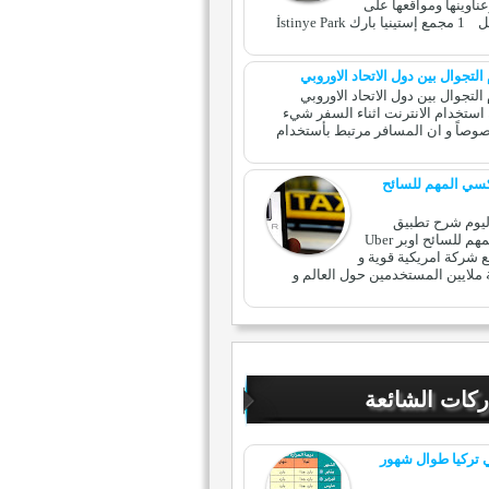
ناوينها ومواقعها على
خرائط قوقل 1 مجمع إستينيا بارك İstinye Park
التجوال بين دول الاتحاد الاوروبي
التجوال بين دول الاتحاد الاوروبي
 استخدام الانترنت اثناء السفر شيء
صوصاً و ان المسافر مرتبط بأستخدام
كسي المهم للسائح
ليوم شرح تطبيق
التاكسي المهم للسائح اوبر Uber
ع شركة امريكية قوية و
ملايين المستخدمين حول العالم و
كات الشائعة
تركيا طوال شهور