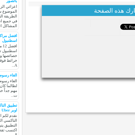
بالصور
اعزائي الزو
رك هذه الصفحة
الموضوع س
الطريقة ال
في جميع انح
المشاكل اثنا
افضل مراك
اسطنبول
افض
اسطنبول تس
خصائصها وع
A...
الغاء رسوم 
الغاء رسوم 
لطالما كان
مهم جداً خ
ت...
تطبيق التا
اوبر Uber
نقدم لكم ا
التطبيق يتب
اكتسب ثقة 
ال...