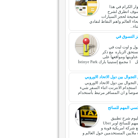
ار الكرام في هذا
وف اتطرق لشرح
صحيحة لحجز السيارات
اء العالم واهم النقاط لتفادي
ء...
ز التسوق في
ل 12 مول و اوت ليت في
تحق الزياره مع ذكر
ناوينها ومواقعها على
خرائط قوقل 1 مجمع إستينيا بارك İstinye Park
التجوال بين دول الاتحاد الاوروبي
التجوال بين دول الاتحاد الاوروبي
 استخدام الانترنت اثناء السفر شيء
صوصاً و ان المسافر مرتبط بأستخدام
كسي المهم للسائح
ليوم شرح تطبيق
التاكسي المهم للسائح اوبر Uber
ع شركة امريكية قوية و
ملايين المستخدمين حول العالم و