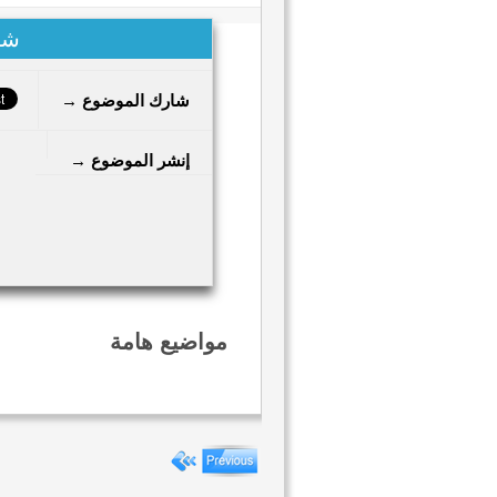
شا
شارك الموضوع →
إنشر الموضوع →
مواضيع هامة