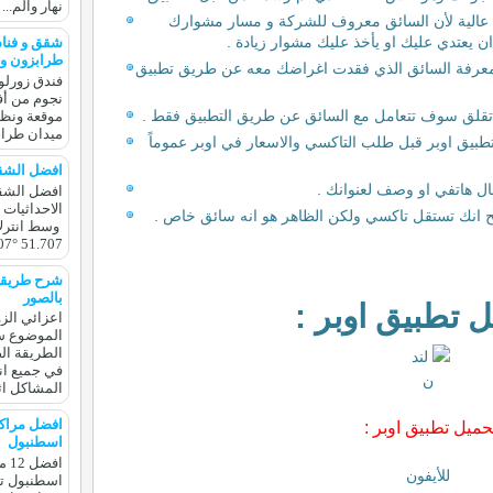
نهار والم...
 عالية لأن السائق معروف للشركة و مسار مشوارك
 يعتدي عليك او يأخذ عليك مشوار زيادة .
شقق و فناد
طرابزون و 
معرفة السائق الذي فقدت اغراضك معه عن طريق تطبيق
فندق زورل
نجوم من أ
ا تقلق سوف تتعامل مع السائق عن طريق التطبيق فقط .
موقعة ونظا
ميدان طراب
بيق اوبر قبل طلب التاكسي والاسعار في اوبر عموماً
افضل الشقق
ل هاتفي او وصف لعنوانك .
افضل الشقق
الاحداثيات
ح انك تستقل تاكسي ولكن الظاهر هو انه سائق خاص .
07° 51.707
شرح طريقة
بالصور
 تطبيق اوبر :
اعزائي الزو
الموضوع س
الطريقة ال
في جميع انح
المشاكل اثنا
افضل مراك
حميل تطبيق اوبر :
اسطنبول
افض
للأيفون
اسطنبول تس